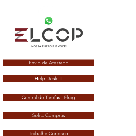
Envio de Atestado
Help Desk TI
Central de Tarefas - Fluig
Solic. Compras
Trabalhe Conosco