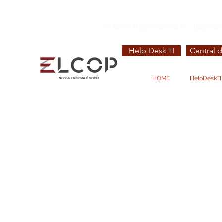
contatos:
rh@elcop.eng.br
- (62) 982
Help Desk TI
Central d
HOME
HelpDeskTI