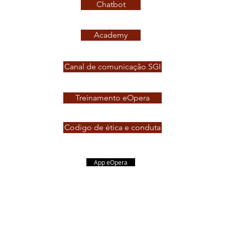
Chatbot
Academy
Canal de comunicação SGI
Treinamento eOpera
Codigo de ética e conduta
App eOpera