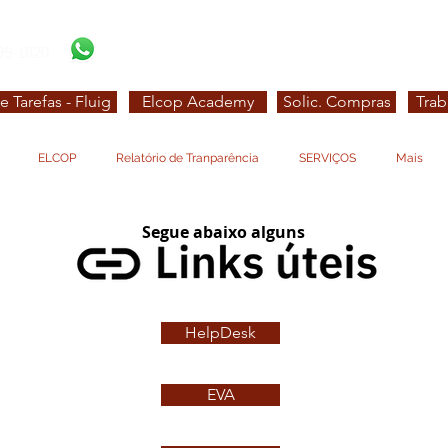
99-1820
e Tarefas - Fluig
Elcop Academy
Solic. Compras
Trab
ELCOP
Relatório de Tranparência
SERVIÇOS
Mais
Segue abaixo alguns
Features
HelpDesk
EVA