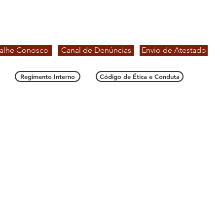
alhe Conosco
Canal de Denúncias
Envio de Atestado
Regimento Interno
Código de Ética e Conduta