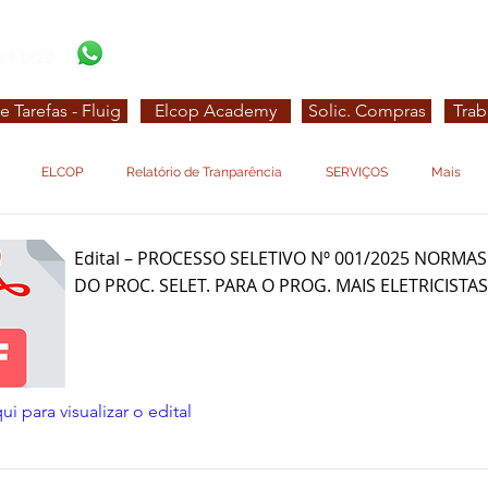
99-1820
e Tarefas - Fluig
Elcop Academy
Solic. Compras
Trab
ELCOP
Relatório de Tranparência
SERVIÇOS
Mais
Edital – PROCESSO SELETIVO Nº 001/2025 NORMAS
DO PROC. SELET. PARA O PROG. MAIS ELETRICISTAS
Item List
ui para visualizar o edital