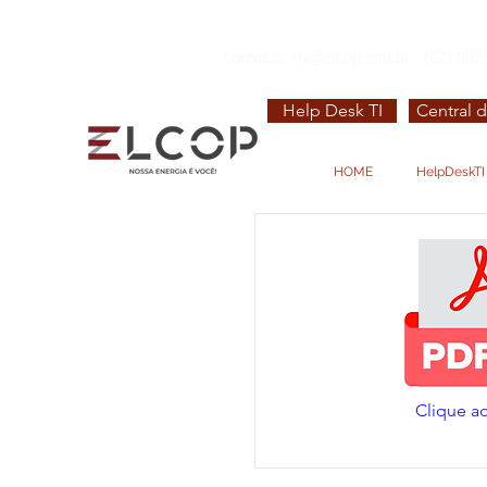
contatos:
rh@elcop.eng.br
- (62) 982
Help Desk TI
Central d
HOME
HelpDeskTI
Clique aq