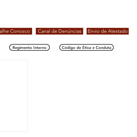
alhe Conosco
Canal de Denúncias
Envio de Atestado
Regimento Interno
Código de Ética e Conduta