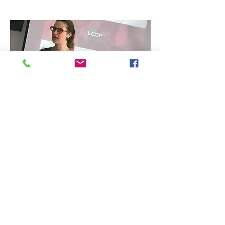
CÓDIGO DE ÉTICA
A ELCOP possui diretrizes que irão
nortear as atitudes e condutas com base
em valores Éticos, além de incentivar a
licitude nas relações de todos aqueles
que se relacionam com nossa empresa.