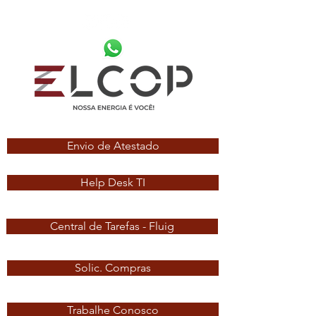
Envio de Atestado
Help Desk TI
Central de Tarefas - Fluig
Solic. Compras
Trabalhe Conosco