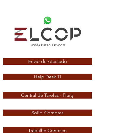
Envio de Atestado
Help Desk TI
Central de Tarefas - Fluig
Solic. Compras
Trabalhe Conosco